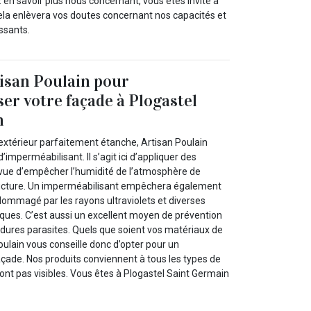
 en savoir plus nous concernant, vous êtes invité à
la enlèvera vos doutes concernant nos capacités et
essants.
isan Poulain pour
er votre façade à Plogastel
n
extérieur parfaitement étanche, Artisan Poulain
d’imperméabilisant. Il s’agit ici d’appliquer des
vue d’empêcher l’humidité de l’atmosphère de
structure. Un imperméabilisant empêchera également
dommagé par les rayons ultraviolets et diverses
ques. C’est aussi un excellent moyen de prévention
rdures parasites. Quels que soient vos matériaux de
oulain vous conseille donc d’opter pour un
çade. Nos produits conviennent à tous les types de
ont pas visibles. Vous êtes à Plogastel Saint Germain