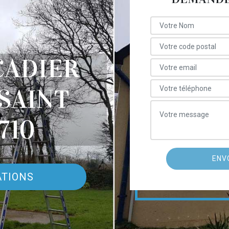
ÇADIER
SAINT
710
ATIONS