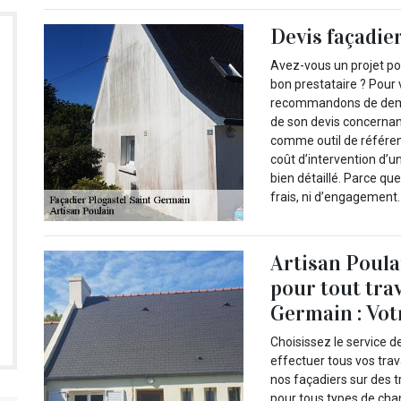
Devis façadie
Avez-vous un projet pou
bon prestataire ? Pour 
recommandons de demand
de son devis concernant 
comme outil de référen
coût d’intervention d’u
bien détaillé. Parce qu
frais, ni d’engagement.
Artisan Poula
pour tout tra
Germain : Vot
Choisissez le service d
effectuer tous vos tra
nos façadiers sur des 
pour tous types de chant