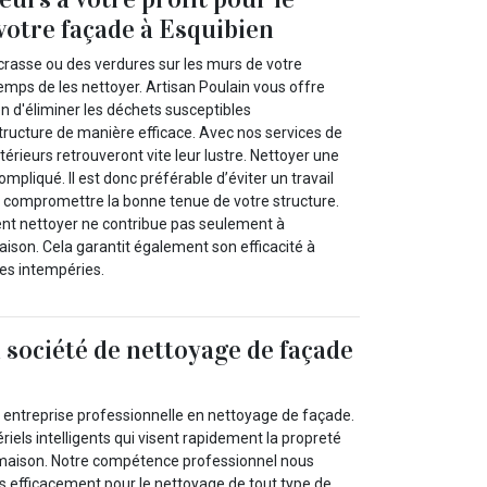
votre façade à Esquibien
crasse ou des verdures sur les murs de votre
 temps de les nettoyer. Artisan Poulain vous offre
en d'éliminer les déchets susceptibles
ucture de manière efficace. Avec nos services de
térieurs retrouveront vite leur lustre. Nettoyer une
mpliqué. Il est donc préférable d’éviter un travail
 compromettre la bonne tenue de votre structure.
nt nettoyer ne contribue pas seulement à
ison. Cela garantit également son efficacité à
es intempéries.
 société de nettoyage de façade
e entreprise professionnelle en nettoyage de façade.
riels intelligents qui visent rapidement la propreté
 maison. Notre compétence professionnel nous
ès efficacement pour le nettoyage de tout type de