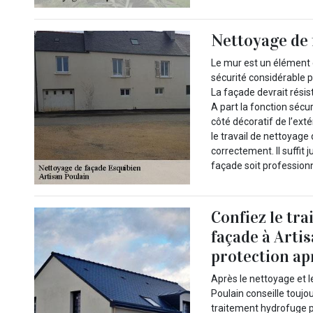
Nettoyage de 
Le mur est un élément e
sécurité considérable p
La façade devrait résis
A part la fonction sécur
côté décoratif de l’ext
le travail de nettoyage
correctement. Il suffit 
façade soit professionn
Confiez le tr
façade à Arti
protection ap
Après le nettoyage et 
Poulain conseille toujo
traitement hydrofuge p