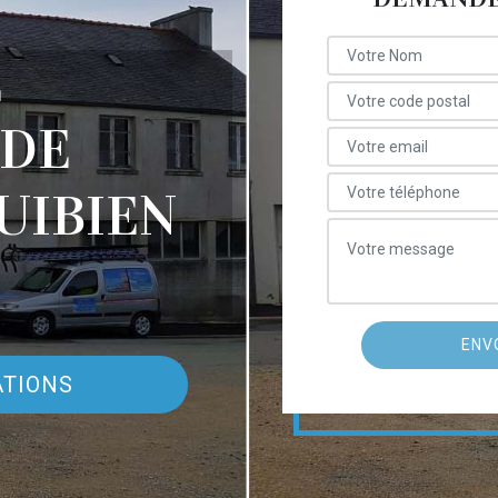
E
 DE
UIBIEN
ATIONS