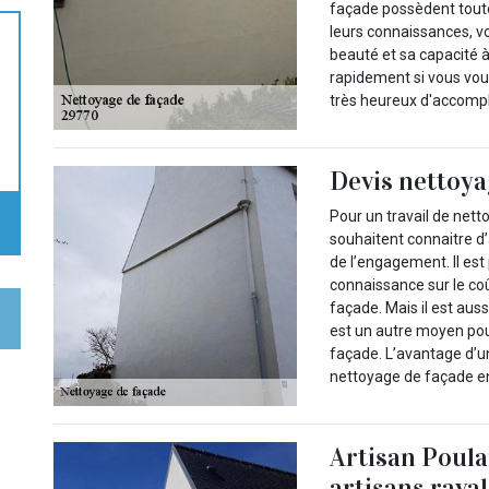
façade possèdent toutes
leurs connaissances, v
beauté et sa capacité 
rapidement si vous vou
très heureux d'accompli
Devis nettoya
Pour un travail de netto
souhaitent connaitre d’
de l’engagement. Il est 
connaissance sur le co
façade. Mais il est aus
est un autre moyen pour
façade. L’avantage d’un
nettoyage de façade en
Artisan Poulai
artisans raval