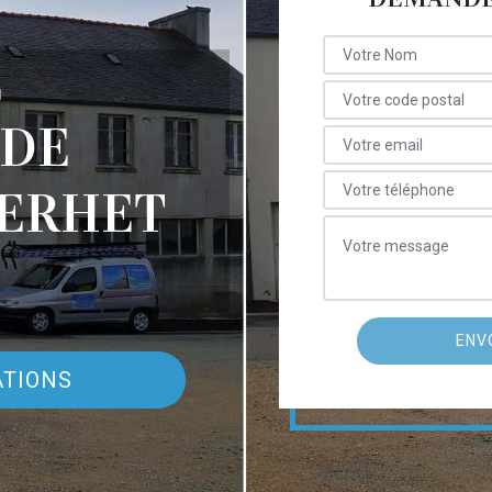
E
 DE
PERHET
ATIONS