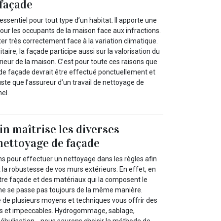
façade
ssentiel pour tout type d’un habitat. Il apporte une
our les occupants de la maison face aux infractions.
ter très correctement face à la variation climatique.
itaire, la façade participe aussi sur la valorisation du
érieur de la maison. C’est pour toute ces raisons que
 de façade devrait être effectué ponctuellement et
juste que l’assureur d’un travail de nettoyage de
el.
in maîtrise les diverses
nettoyage de façade
ions pour effectuer un nettoyage dans les règles afin
t la robustesse de vos murs extérieurs. En effet, en
otre façade et des matériaux qui la composent le
ne se passe pas toujours de la même manière.
e de plusieurs moyens et techniques vous offrir des
es et impeccables. Hydrogommage, sablage,
nébulisation… nous saurons choisir la méthode de