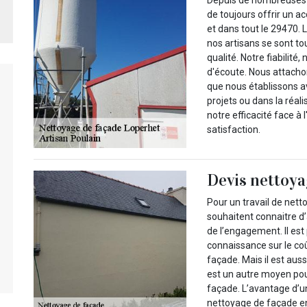
de toujours offrir un 
et dans tout le 29470. 
nos artisans se sont to
qualité. Notre fiabilité
d'écoute. Nous attacho
que nous établissons av
projets ou dans la réali
notre efficacité face à
satisfaction.
Devis nettoya
Pour un travail de netto
souhaitent connaitre d’
de l’engagement. Il est 
connaissance sur le co
façade. Mais il est aus
est un autre moyen pour
façade. L’avantage d’un
nettoyage de façade en