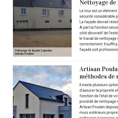
Nettoyage de 
Le mur est un élément e
sécurité considérable p
La façade devrait résis
A part la fonction sécur
côté décoratif de l’ext
le travail de nettoyage
correctement. Il suffit 
façade soit professionn
Artisan Poula
méthodes de 
Il existe plusieurs opt
d’assurer la propreté e
fonction de l’état de v
procédé de nettoyage 
Artisan Poulain dispos
murs extérieurs propr
nettoyage à pression, 