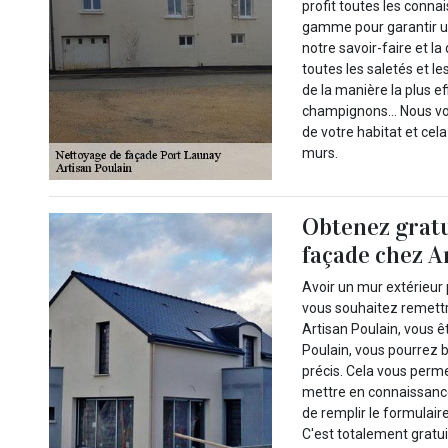
profit toutes les conna
gamme pour garantir u
notre savoir-faire et l
toutes les saletés et l
de la manière la plus e
champignons… Nous vous
de votre habitat et cel
murs.
Obtenez gratu
façade chez A
Avoir un mur extérieur p
vous souhaitez remettr
Artisan Poulain, vous ê
Poulain, vous pourrez b
précis. Cela vous perm
mettre en connaissance d
de remplir le formulaire
C'est totalement gratu