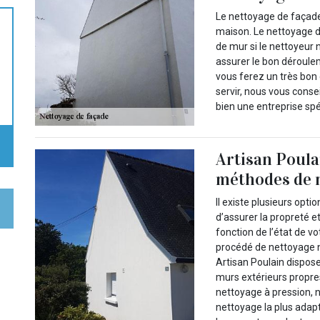
Le nettoyage de façade
maison. Le nettoyage 
de mur si le nettoyeur
assurer le bon déroulem
vous ferez un très bon 
servir, nous vous consei
bien une entreprise sp
Artisan Poula
méthodes de 
Il existe plusieurs opt
d’assurer la propreté e
fonction de l’état de v
procédé de nettoyage 
Artisan Poulain dispos
murs extérieurs propr
nettoyage à pression, 
nettoyage la plus adapt