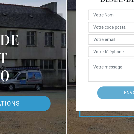
E
 DE
T
50
ATIONS