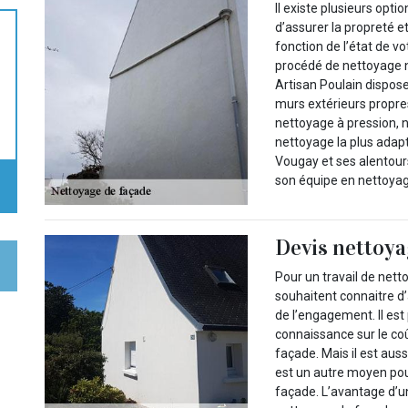
Il existe plusieurs opt
d’assurer la propreté e
fonction de l’état de v
procédé de nettoyage 
Artisan Poulain dispos
murs extérieurs propr
nettoyage à pression, 
nettoyage la plus adapt
Vougay et ses alentours
son équipe en nettoya
Devis nettoya
Pour un travail de netto
souhaitent connaitre d’
de l’engagement. Il est 
connaissance sur le co
façade. Mais il est aus
est un autre moyen pour
façade. L’avantage d’un