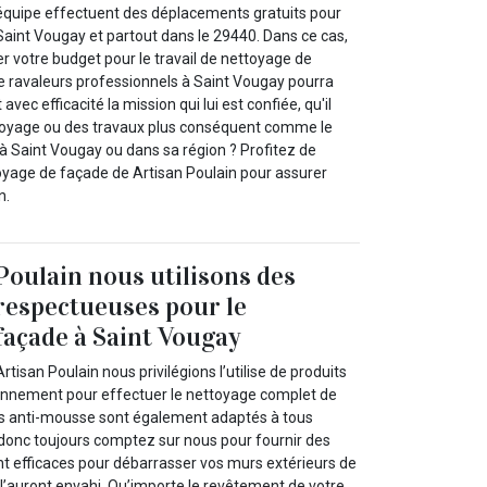
 équipe effectuent des déplacements gratuits pour
Saint Vougay et partout dans le 29440. Dans ce cas,
r votre budget pour le travail de nettoyage de
e ravaleurs professionnels à Saint Vougay pourra
vec efficacité la mission qui lui est confiée, qu'il
ttoyage ou des travaux plus conséquent comme le
à Saint Vougay ou dans sa région ? Profitez de
toyage de façade de Artisan Poulain pour assurer
n.
Poulain nous utilisons des
respectueuses pour le
façade à Saint Vougay
tisan Poulain nous privilégions l’utilise de produits
onnement pour effectuer le nettoyage complet de
ts anti-mousse sont également adaptés à tous
donc toujours comptez sur nous pour fournir des
 efficaces pour débarrasser vos murs extérieurs de
 l’auront envahi. Qu’importe le revêtement de votre