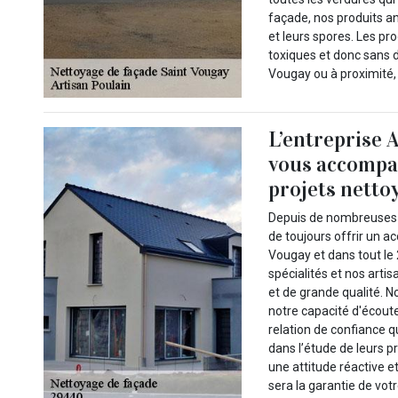
façade, nos produits a
et leurs spores. Les pr
toxiques et donc sans d
Vougay ou à proximité,
L’entreprise 
vous accompag
projets netto
Depuis de nombreuses a
de toujours offrir un 
Vougay et dans tout le
spécialités et nos artis
et de grande qualité. No
notre capacité d'écout
relation de confiance q
dans l’étude de leurs pr
une attitude réactive e
sera la garantie de votr