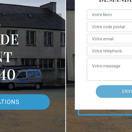
E
 DE
NT
40
ATIONS