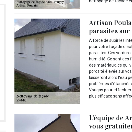
nettoyage de façade en
Artisan Poula
parasites sur
A force de subir les int
pour votre façade d'éc
parasites. Ces verdure
humidité. Ce sont des f
des matériaux, ce qui va
porosité élevée sur vo
laisseront alors l'eau 
problèmes d’étanchéité.
Vougay pour effectuer 
plus efficace sans affec
L’équipe de A
vous gratuit