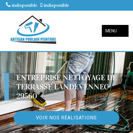
indisponible
indisponible
MENU
ENTREPRISE NETTOYAGE DE
TERRASSE LANDEVENNEC
29560
VOIR NOS RÉALISATIONS