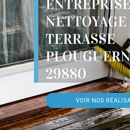
ENTREPRIS
NETTOYAGE
TERRASSE
PLOUGUERN
29880
VOIR NOS RÉALIS