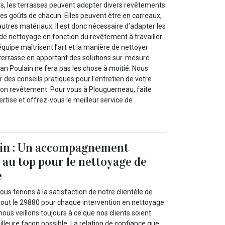
es, les terrasses peuvent adopter divers revêtements
t les goûts de chacun. Elles peuvent être en carreaux,
utres matériaux. Il est donc nécessaire d’adapter les
de nettoyage en fonction du revêtement à travailler.
équipe maîtrisent l’art et la manière de nettoyer
 terrasse en apportant des solutions sur-mesure.
an Poulain ne fera pas les chose à moitié. Nous
des conseils pratiques pour l’entretien de votre
 son revêtement. Pour vous à Plouguerneau, faite
rtise et offrez-vous le meilleur service de
ain : Un accompagnement
 au top pour le nettoyage de
e
ous tenons à la satisfaction de notre clientèle de
out le 29880 pour chaque intervention en nettoyage
nous veillons toujours à ce que nos clients soient
leure façon possible. La relation de confiance que