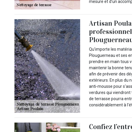
mesure et d’un accomp
Artisan Poulai
professionnel
Plouguerneau
Qu’importe les matériau
Plouguerneau et ses env
prendre en main tous vo
maintenir la bonne ten
afin de prévenir des dé
extérieurs. En plus du
anti-mousse pour s'assu
verdures qui viendront 
de terrasse pourra entr
considérablement à l’ét
Confiez l’entr