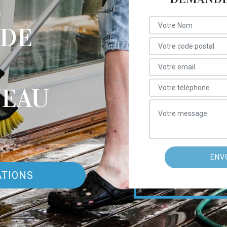
E
 DE
EAU
ATIONS