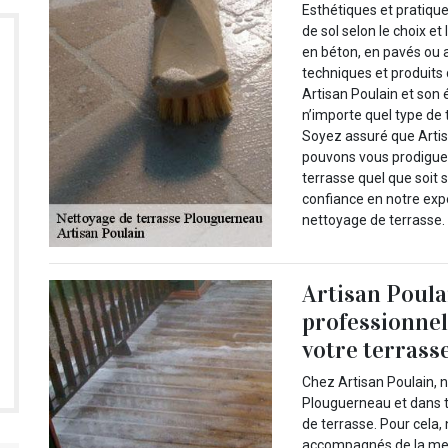
Esthétiques et pratiqu
de sol selon le choix e
en béton, en pavés ou a
techniques et produits 
Artisan Poulain et son 
n’importe quel type de
Soyez assuré que Artis
pouvons vous prodiguer 
terrasse quel que soit
confiance en notre expe
nettoyage de terrasse.
Artisan Poul
professionnel
votre terrass
Chez Artisan Poulain, n
Plouguerneau et dans t
de terrasse. Pour cela, 
accompagnés de la meil