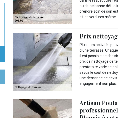
dans le respect des règ
ou d’une bonne détente
prendre soin de son es
et les verdures même l
Prix nettoyag
Plusieurs activités peu
d’une terrasse. Chaque 
il est possible de choi
prix de nettoyage de ter
prestataire varie selon
savoir le coût de nettoy
une demande de devis. C
engagement non plus.
Artisan Poulai
professionnel
Plourin à vot