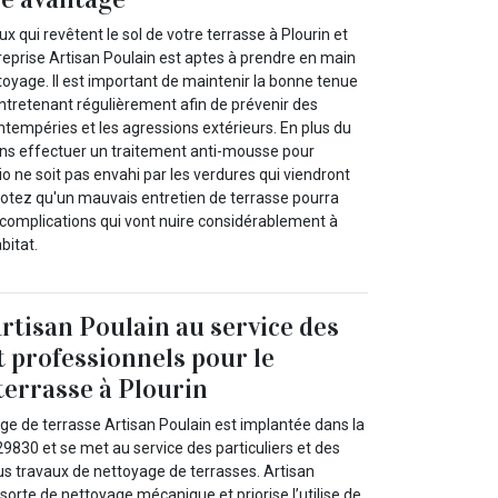
x qui revêtent le sol de votre terrasse à Plourin et
reprise Artisan Poulain est aptes à prendre en main
toyage. Il est important de maintenir la bonne tenue
entretenant régulièrement afin de prévenir des
ntempéries et les agressions extérieurs. En plus du
ns effectuer un traitement anti-mousse pour
io ne soit pas envahi par les verdures qui viendront
 Notez qu'un mauvais entretien de terrasse pourra
s complications qui vont nuire considérablement à
bitat.
Artisan Poulain au service des
t professionnels pour le
terrasse à Plourin
ge de terrasse Artisan Poulain est implantée dans la
 29830 et se met au service des particuliers et des
us travaux de nettoyage de terrasses. Artisan
sorte de nettoyage mécanique et priorise l’utilise de