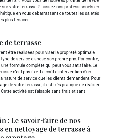
les de l’art. Vous vous de nouveau profiter de la vue
 sur votre terrasse ? Laissez nos professionnels en
thétique en vous débarrassant de toutes les saletés
es plus tenaces.
e de terrasse
vent être réalisées pour viser la propreté optimale
type de service dispose son propre prix. Par contre,
sir une formule complète qui peut vous satisfaire. Le
rasse n’est pas fixe. Le coût d’intervention d’un
 la nature de service que les clients demandent. Pour
age de votre terrasse, il est très pratique de réaliser
ette activité est faisable sans frais et sans
n : Le savoir-faire de nos
s en nettoyage de terrasse à
re avantage