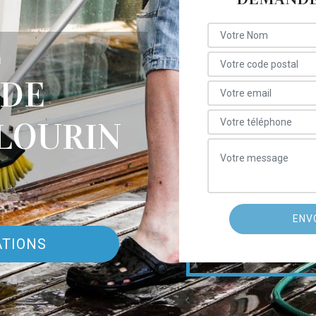
E
 DE
LOURIN
ATIONS