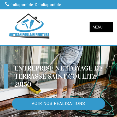
indisponible
indisponible
MENU
ENTREPRISE NETTOYAGE DE
TERRASSE SAINT COULITZ
29150
VOIR NOS RÉALISATIONS