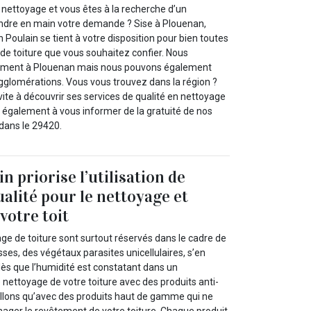
n nettoyage et vous êtes à la recherche d’un
ndre en main votre demande ? Sise à Plouenan,
n Poulain se tient à votre disposition pour bien toutes
de toiture que vous souhaitez confier. Nous
lement à Plouenan mais nous pouvons également
gglomérations. Vous vous trouvez dans la région ?
vite à découvrir ses services de qualité en nettoyage
s également à vous informer de la gratuité de nos
dans le 29420.
n priorise l’utilisation de
ualité pour le nettoyage et
 votre toit
ge de toiture sont surtout réservés dans le cadre de
s, des végétaux parasites unicellulaires, s’en
dès que l’humidité est constatant dans un
nettoyage de votre toiture avec des produits anti-
llons qu’avec des produits haut de gamme qui ne
ger le revêtement de votre toiture. Chaque produit