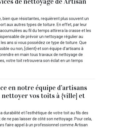
vices de nettoyage de Artisan
e, bien que résistantes, requièrent plus souvent un
rt aux autres types de toiture. En effet, par leur
 accumulées au fil du temps attirera la crasse et les
ispensable de prévoir un nettoyage régulier au
les ans si vous possédez ce type de toiture. Que
essible ou non, [client} et son équipe d’artisans à
prendre en main tous travaux de nettoyage de
ces, votre toit retrouvera son éclat en un temps
nce en notre équipe d’artisans
nettoyer vos toits à {ville] et
a durabilité et l’esthétique de votre toit au fils des
t de ne pas laisser de côté son nettoyage. Pour cela,
jours faire appel à un professionnel comme Artisan