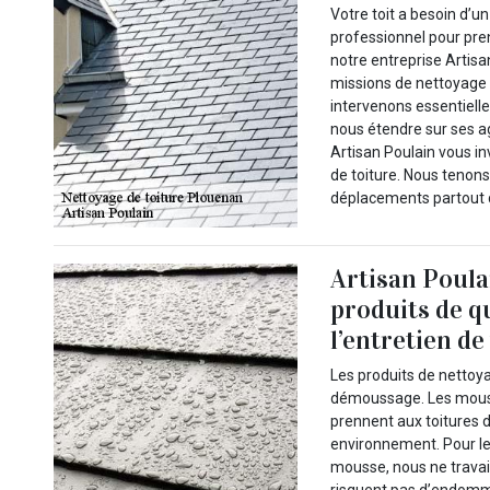
Votre toit a besoin d’u
professionnel pour pre
notre entreprise Artisa
missions de nettoyage 
intervenons essentiel
nous étendre sur ses a
Artisan Poulain vous in
de toiture. Nous tenon
déplacements partout 
Artisan Poulai
produits de q
l’entretien de
Les produits de nettoya
démoussage. Les mousse
prennent aux toitures 
environnement. Pour le 
mousse, nous ne travai
risquent pas d’endomma