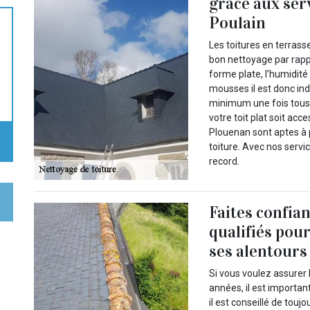
grâce aux ser
Poulain
Les toitures en terrass
bon nettoyage par rappo
forme plate, l’humidité
mousses il est donc ind
minimum une fois tous 
votre toit plat soit acc
Plouenan sont aptes à 
toiture. Avec nos servi
record.
Faites confia
qualifiés pour 
ses alentours
Si vous voulez assurer l
années, il est importan
il est conseillé de tou