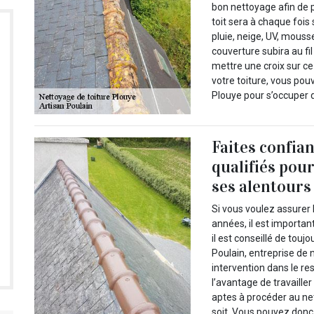
bon nettoyage afin de p
toit sera à chaque foi
pluie, neige, UV, mous
couverture subira au f
mettre une croix sur ce
votre toiture, vous pou
Plouye pour s’occuper de
Faites confia
qualifiés pour 
ses alentours
Si vous voulez assurer l
années, il est importan
il est conseillé de tou
Poulain, entreprise de 
intervention dans le r
l’avantage de travaille
aptes à procéder au net
soit. Vous pouvez donc 