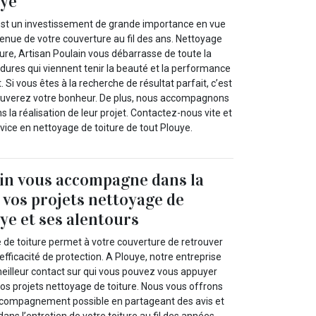
uye
 est un investissement de grande importance en vue
enue de votre couverture au fil des ans. Nettoyage
re, Artisan Poulain vous débarrasse de toute la
rdures qui viennent tenir la beauté et la performance
t. Si vous êtes à la recherche de résultat parfait, c’est
ouverez votre bonheur. De plus, nous accompagnons
s la réalisation de leur projet. Contactez-nous vite et
rvice en nettoyage de toiture de tout Plouye.
in vous accompagne dans la
e vos projets nettoyage de
ye et ses alentours
 de toiture permet à votre couverture de retrouver
efficacité de protection. A Plouye, notre entreprise
meilleur contact sur qui vous pouvez vous appuyer
os projets nettoyage de toiture. Nous vous offrons
accompagnement possible en partageant des avis et
ans l’entretien de votre toiture au fil des années.