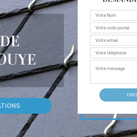
E
 DE
LOUYE
ATIONS