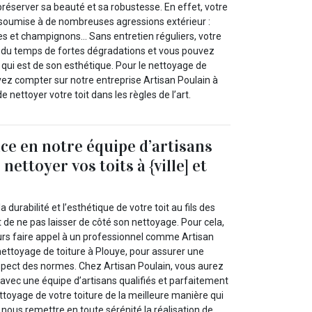
réserver sa beauté et sa robustesse. En effet, votre
s soumise à de nombreuses agressions extérieur :
ses et champignons… Sans entretien réguliers, votre
il du temps de fortes dégradations et vous pouvez
 qui est de son esthétique. Pour le nettoyage de
vez compter sur notre entreprise Artisan Poulain à
 nettoyer votre toit dans les règles de l’art.
nce en notre équipe d’artisans
nettoyer vos toits à {ville] et
a durabilité et l’esthétique de votre toit au fils des
t de ne pas laisser de côté son nettoyage. Pour cela,
jours faire appel à un professionnel comme Artisan
nettoyage de toiture à Plouye, pour assurer une
espect des normes. Chez Artisan Poulain, vous aurez
r avec une équipe d’artisans qualifiés et parfaitement
toyage de votre toiture de la meilleure manière qui
nous remettre en toute sérénité la réalisation de