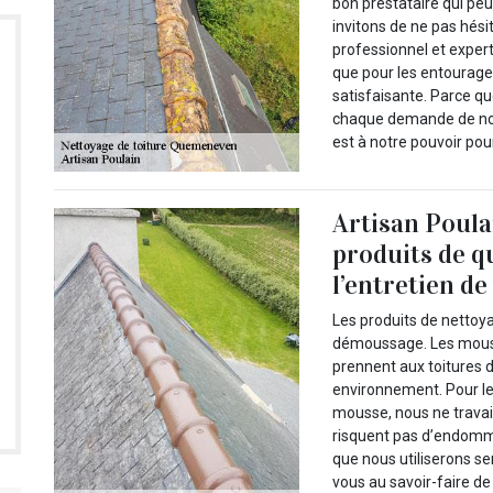
bon prestataire qui peu
invitons de ne pas hési
professionnel et expert.
que pour les entourages
satisfaisante. Parce qu
chaque demande de nos
est à notre pouvoir pou
Artisan Poulai
produits de q
l’entretien de
Les produits de nettoya
démoussage. Les mousse
prennent aux toitures 
environnement. Pour le 
mousse, nous ne travai
risquent pas d’endomma
que nous utiliserons se
vous au savoir-faire d