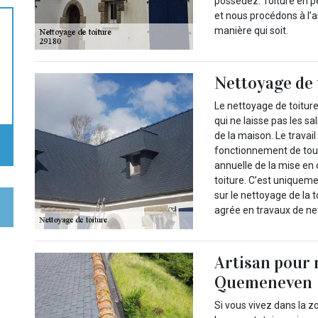
possédez. Toiture en pe
et nous procédons à l’
manière qui soit.
Nettoyage de 
Le nettoyage de toiture
qui ne laisse pas les s
de la maison. Le travai
fonctionnement de tou
annuelle de la mise en 
toiture. C’est uniquemen
sur le nettoyage de la t
agrée en travaux de net
Artisan pour 
Quemeneven
Si vous vivez dans la