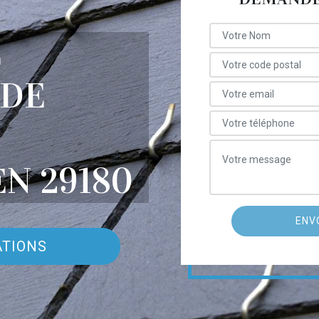
E
 DE
N 29180
ATIONS