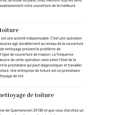
nte, arrondie ou plate, nous relevons tous les défis
assainissement votre couverture de la meilleure
toiture
 est une activité indispensable. C’est une opération
alissures agir durablement au niveau de la couverture
l de nettoyage prévient le problème de
t type de couverture de maison. La fréquence
œuvre de cette opération varie selon l’état de la
t le prestataire qui peut diagnostiquer et travailler
oiture. Une entreprise de toiture est un prestataire
toyage de toit.
nettoyage de toiture
 zone de Quemeneven 29180 et que vous cherchez un