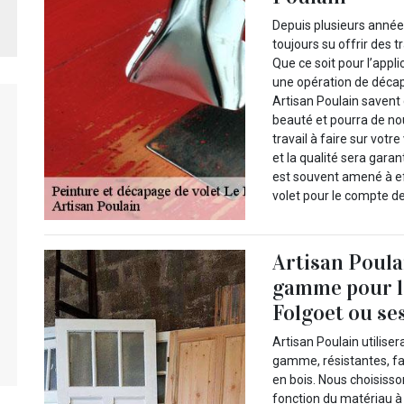
Depuis plusieurs années
toujours su offrir des 
Que ce soit pour l’appl
une opération de décap
Artisan Poulain savent
beauté et pourra de n
travail à faire sur vot
et la qualité sera gara
est souvent amené à e
volet pour le compte de
Artisan Poula
gamme pour le
Folgoet ou se
Artisan Poulain utilise
gamme, résistantes, fac
en bois. Nous choisiss
fonction du matériau à t