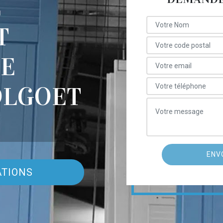
E
T
DE
OLGOET
ATIONS