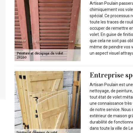
Artisan Poulain passer
chimiquement vos volet
spécial. Ce processus r
toute les traces de rou
occuper de remettre en
volet. En guise de fini
que cela ne soit pas o
même de peindre vos vo
un aspect visuel attray
Entreprise spé
Artisan Poulain est une
nettoyage, de peinture
tout état de volet méta
une connaissance très f
de notre service. Nous
extérieur de maison gr
durabilité de fonctionn
dans toute la ville de L