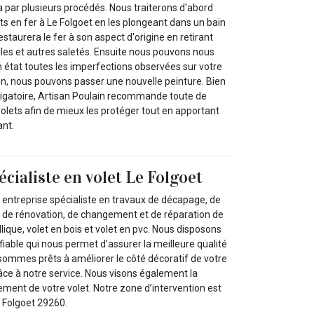
a par plusieurs procédés. Nous traiterons d'abord
s en fer à Le Folgoet en les plongeant dans un bain
estaurera le fer à son aspect d'origine en retirant
illes et autres saletés. Ensuite nous pouvons nous
 état toutes les imperfections observées sur votre
tion, nous pouvons passer une nouvelle peinture. Bien
bligatoire, Artisan Poulain recommande toute de
lets afin de mieux les protéger tout en apportant
ant.
cialiste en volet Le Folgoet
 entreprise spécialiste en travaux de décapage, de
, de rénovation, de changement et de réparation de
llique, volet en bois et volet en pvc. Nous disposons
iable qui nous permet d’assurer la meilleure qualité
 sommes prêts à améliorer le côté décoratif de votre
âce à notre service. Nous visons également la
ement de votre volet. Notre zone d’intervention est
e Folgoet 29260.