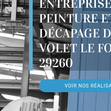
ENTREPRIS
PEINTURE E
DÉCAPAGE 
VOLET LE F
29260
VOIR NOS RÉALIS