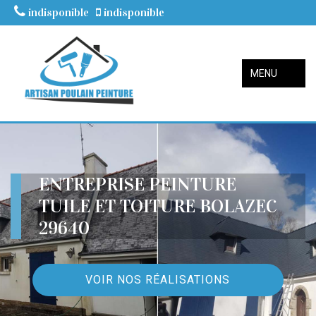
indisponible
indisponible
MENU
ENTREPRISE PEINTURE
TUILE ET TOITURE BOLAZEC
29640
VOIR NOS RÉALISATIONS