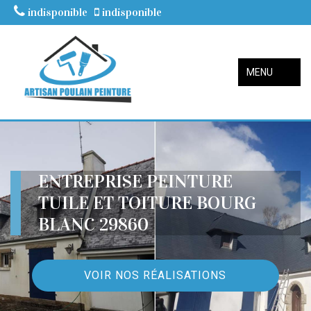
indisponible
indisponible
MENU
ENTREPRISE PEINTURE
TUILE ET TOITURE BOURG
BLANC 29860
VOIR NOS RÉALISATIONS