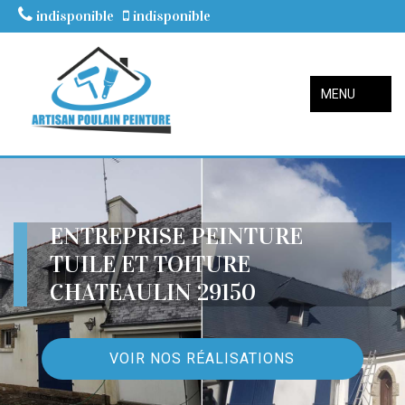
indisponible
indisponible
MENU
ENTREPRISE PEINTURE
TUILE ET TOITURE
CHATEAULIN 29150
VOIR NOS RÉALISATIONS