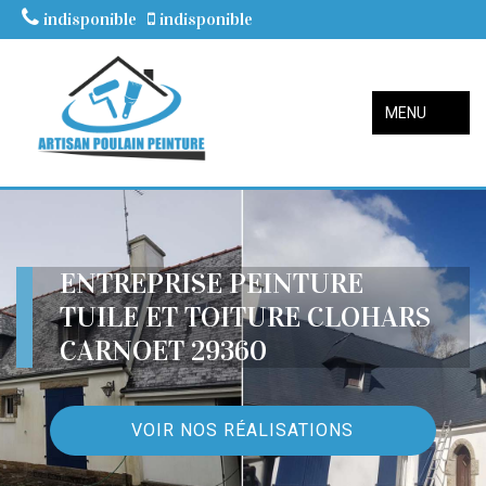
indisponible
indisponible
MENU
ENTREPRISE PEINTURE
TUILE ET TOITURE CLOHARS
CARNOET 29360
VOIR NOS RÉALISATIONS