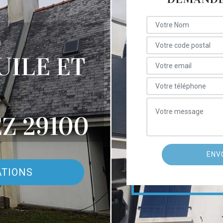
E
UILE ET
Z 29100
ATIONS