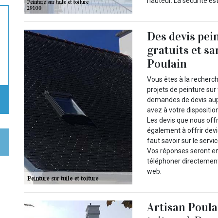
hauteur. La sécurité es
Des devis pein
gratuits et s
Poulain
Vous êtes à la recherc
projets de peinture sur 
demandes de devis aupr
avez à votre dispositio
Les devis que nous off
également à offrir devi
faut savoir sur le servi
Vos réponses seront e
téléphoner directement
web.
Artisan Poulai