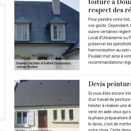
toiture à Dou
respect des r
Pour peindre votre toit
vos goûts. Cependant, le
suivre certaines réglem
Local d'Urbanisme ou P
préserver les spécifici
harmonisation au sein d
Poulain met ainsi à vot
recommandations régi
Devis peinture
Si vous êtes encore tr
d’un travail de peinture
hésiter à réaliser une 
venir en aide ceux qui 
la phase préparatoire d
le devis, c’est de mett
votre choix. Cette dem