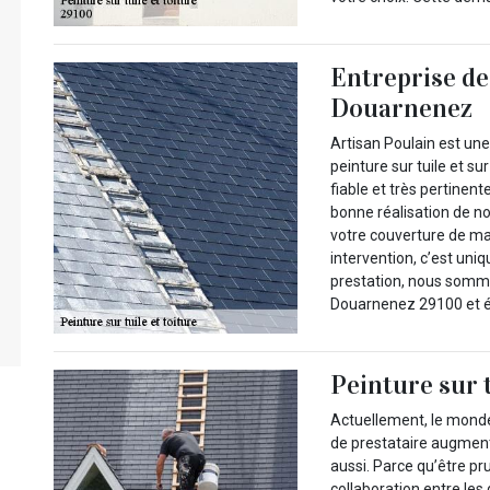
Entreprise de 
Douarnenez
Artisan Poulain est une
peinture sur tuile et s
fiable et très pertinen
bonne réalisation de not
votre couverture de ma
intervention, c’est uni
prestation, nous somme
Douarnenez 29100 et é
Peinture sur t
Actuellement, le monde
de prestataire augmente
aussi. Parce qu’être pr
collaboration entre les