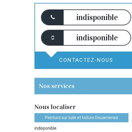
indisponible
indisponible
CONTACTEZ-NOUS
Nos services
Nous localiser
Peinture sur tuile et toiture Douarnenez
indisponible