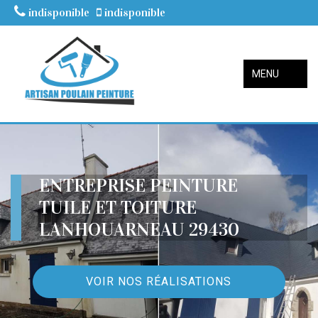
indisponible
indisponible
MENU
ENTREPRISE PEINTURE
TUILE ET TOITURE
LANHOUARNEAU 29430
VOIR NOS RÉALISATIONS