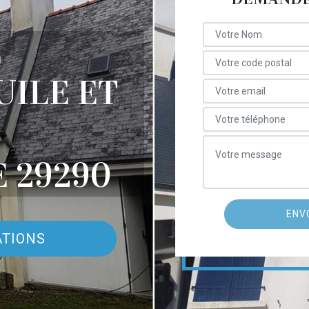
E
UILE ET
 29290
ATIONS