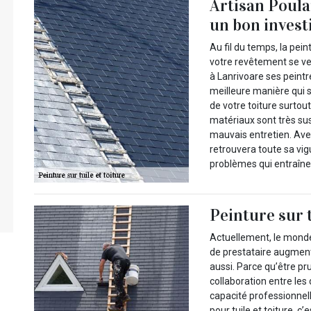
Artisan Poulai
un bon inves
Au fil du temps, la pein
votre revêtement se ver
à Lanrivoare ses peintr
meilleure manière qui s
de votre toiture surtou
matériaux sont très su
mauvais entretien. Avec
retrouvera toute sa vig
problèmes qui entraîne
Peinture sur t
Actuellement, le monde
de prestataire augmente
aussi. Parce qu’être pr
collaboration entre les
capacité professionnell
pour tuile et toiture, c