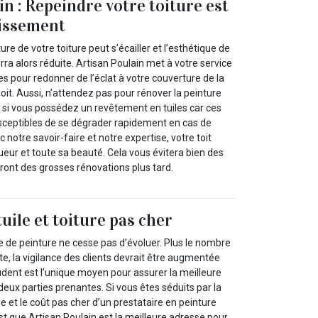
n : Repeindre votre toiture est
tissement
ture de votre toiture peut s’écailler et l’esthétique de
ra alors réduite. Artisan Poulain met à votre service
es pour redonner de l’éclat à votre couverture de la
oit. Aussi, n’attendez pas pour rénover la peinture
t si vous possédez un revêtement en tuiles car ces
sceptibles de se dégrader rapidement en cas de
 notre savoir-faire et notre expertise, votre toit
ueur et toute sa beauté. Cela vous évitera bien des
ront des grosses rénovations plus tard.
uile et toiture pas cher
 de peinture ne cesse pas d’évoluer. Plus le nombre
, la vigilance des clients devrait être augmentée
udent est l’unique moyen pour assurer la meilleure
 deux parties prenantes. Si vous êtes séduits par la
e et le coût pas cher d’un prestataire en peinture
’est que Artisan Poulain est la meilleure adresse pour