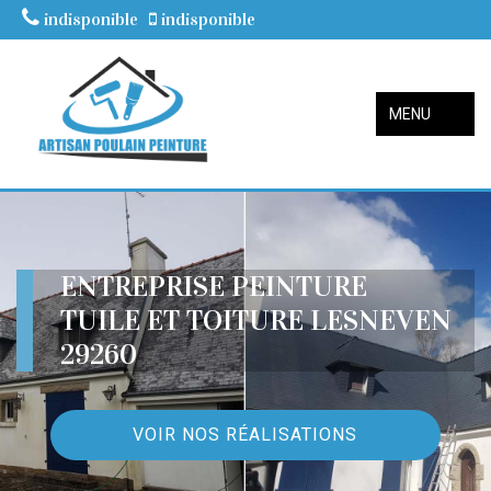
indisponible
indisponible
MENU
ENTREPRISE PEINTURE
TUILE ET TOITURE LESNEVEN
29260
VOIR NOS RÉALISATIONS