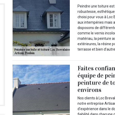
Peindre une toiture est
robustesse, esthétique 
choisi pour vous à Loc
aux intempéries mais au
disposons de différent
comme le vernis incolor
matériau, la peinture a
extérieures, la résine p
terrasse et bien d’autre
Faites confia
équipe de pei
peinture de to
environs
Nos clients à Loc Breval
notre entreprise Artisa
d’expérience dans le d
fiabilité dans chacune 