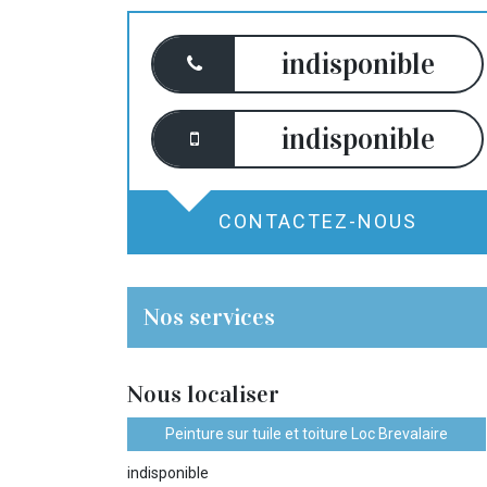
indisponible
indisponible
CONTACTEZ-NOUS
Nos services
Nous localiser
Peinture sur tuile et toiture Loc Brevalaire
indisponible