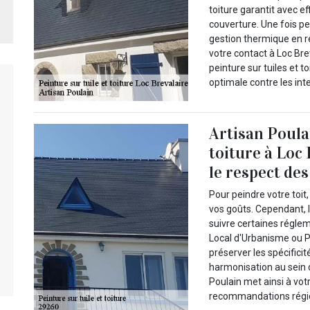
toiture garantit avec e
couverture. Une fois pe
gestion thermique en ré
votre contact à Loc Bre
peinture sur tuiles et t
optimale contre les in
Artisan Poulai
toiture à Loc 
le respect de
Pour peindre votre toit
vos goûts. Cependant, le
suivre certaines réglem
Local d'Urbanisme ou P
préserver les spécificit
harmonisation au sein d
Poulain met ainsi à vot
recommandations régio