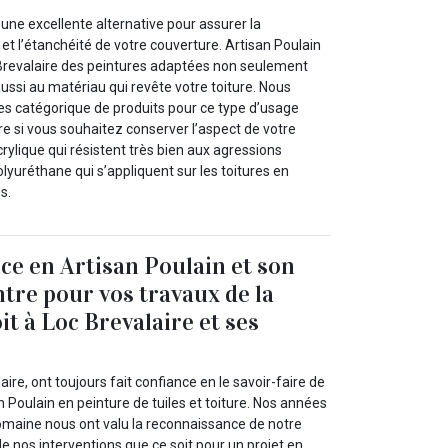
 une excellente alternative pour assurer la
et l’étanchéité de votre couverture. Artisan Poulain
 Brevalaire des peintures adaptées non seulement
ssi au matériau qui revête votre toiture. Nous
es catégorique de produits pour ce type d’usage
e si vous souhaitez conserver l’aspect de votre
crylique qui résistent très bien aux agressions
olyuréthane qui s’appliquent sur les toitures en
s.
nce en Artisan Poulain et son
ntre pour vos travaux de la
it à Loc Brevalaire et ses
aire, ont toujours fait confiance en le savoir-faire de
n Poulain en peinture de tuiles et toiture. Nos années
omaine nous ont valu la reconnaissance de notre
de nos interventions que ce soit pour un projet en