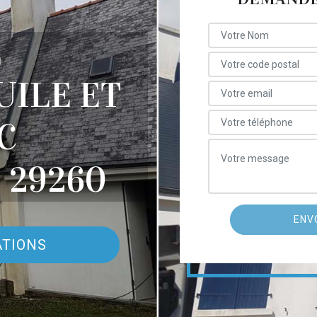
E
UILE ET
C
 29260
ATIONS