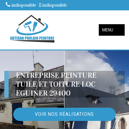
indisponible
indisponible
MENU
ENTREPRISE PEINTURE
TUILE ET TOITURE LOC
EGUINER 29400
VOIR NOS RÉALISATIONS