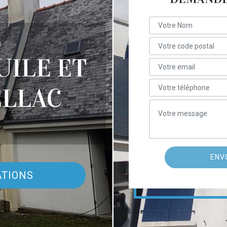
E
UILE ET
ELLAC
ATIONS