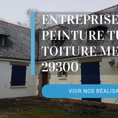
ENTREPRIS
PEINTURE T
TOITURE M
29300
VOIR NOS RÉALIS