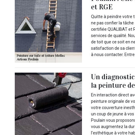
et RGE
Quitte à peindre votre 
ne pas confier la tâch
certifiée QUALIBAT et R
services de qualité. N
de toit que ce soit en 
satisfaction de sa clie
à nous contacter. Entre
Un diagnostic 
la peinture de
En interaction direct av
peinture originale de vo
votre couverture inest
un coup de jeune à vos 
Poulain vous proposons
vous augmentez la duré
l’esthétique à votre hab