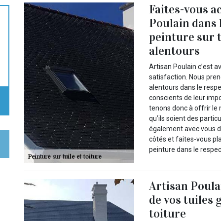
Faites-vous a
Poulain dans l
peinture sur t
alentours
Artisan Poulain c’est a
satisfaction. Nous pren
alentours dans le res
conscients de leur imp
tenons donc à offrir l
qu’ils soient des parti
également avec vous div
côtés et faites-vous pla
peinture dans le respect
Artisan Poula
de vos tuiles
toiture