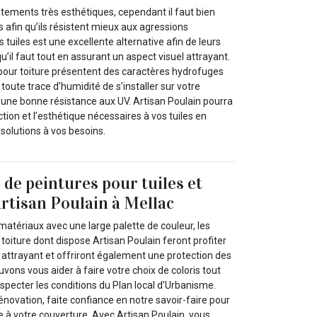
êtements très esthétiques, cependant il faut bien
s afin qu’ils résistent mieux aux agressions
 tuiles est une excellente alternative afin de leurs
u’il faut tout en assurant un aspect visuel attrayant.
 pour toiture présentent des caractères hydrofuges
oute trace d’humidité de s’installer sur votre
 une bonne résistance aux UV. Artisan Poulain pourra
ction et l’esthétique nécessaires à vos tuiles en
 solutions à vos besoins.
 de peintures pour tuiles et
Artisan Poulain à Mellac
atériaux avec une large palette de couleur, les
 toiture dont dispose Artisan Poulain feront profiter
t attrayant et offriront également une protection des
vons vous aider à faire votre choix de coloris tout
respecter les conditions du Plan local d’Urbanisme.
énovation, faite confiance en notre savoir-faire pour
e à votre couverture. Avec Artisan Poulain, vous