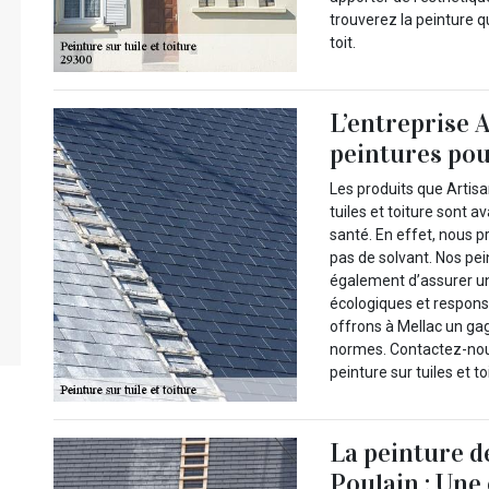
trouverez la peinture q
toit.
L’entreprise A
peintures pou
Les produits que Artisan
tuiles et toiture sont 
santé. En effet, nous p
pas de solvant. Nos p
également d’assurer un
écologiques et responsa
offrons à Mellac un gag
normes. Contactez-nous
peinture sur tuiles et to
La peinture de
Poulain : Une