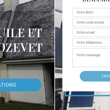
E
UILE ET
OZEVET
ATIONS