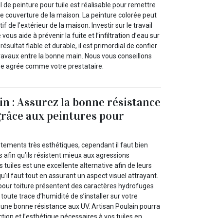
l de peinture pour tuile est réalisable pour remettre
de couverture de la maison. La peinture colorée peut
if de l’extérieur de la maison. Investir sur le travail
 vous aide à prévenir la fuite et l’infiltration d’eau sur
 résultat fiable et durable, il est primordial de confier
ravaux entre la bonne main. Nous vous conseillons
ise agrée comme votre prestataire.
in : Assurez la bonne résistance
 grâce aux peintures pour
êtements très esthétiques, cependant il faut bien
s afin qu’ils résistent mieux aux agressions
 tuiles est une excellente alternative afin de leurs
u’il faut tout en assurant un aspect visuel attrayant.
 pour toiture présentent des caractères hydrofuges
oute trace d’humidité de s’installer sur votre
 une bonne résistance aux UV. Artisan Poulain pourra
ction et l’esthétique nécessaires à vos tuiles en