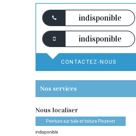
indisponible
indisponible
CONTACTEZ-NOUS
Nos services
Nous localiser
Peinture sur tuile et toiture Plozevet
indisponible