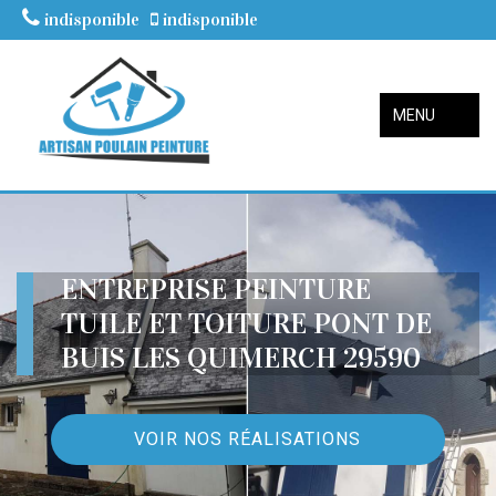
indisponible
indisponible
MENU
ENTREPRISE PEINTURE
TUILE ET TOITURE PONT DE
BUIS LES QUIMERCH 29590
VOIR NOS RÉALISATIONS