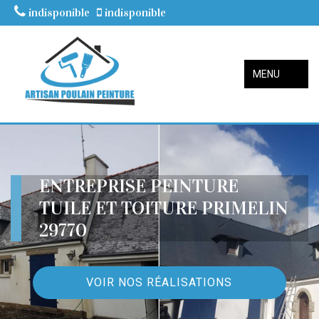
indisponible
indisponible
MENU
ENTREPRISE PEINTURE
TUILE ET TOITURE PRIMELIN
29770
VOIR NOS RÉALISATIONS