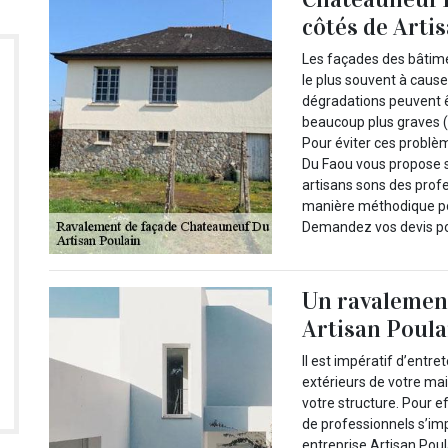
côtés de Arti
Les façades des bâtime
le plus souvent à cause
dégradations peuvent ê
beaucoup plus graves (f
Pour éviter ces problè
Du Faou vous propose s
artisans sons des profe
manière méthodique pou
Demandez vos devis po
Un ravalement
Artisan Poula
Il est impératif d’entr
extérieurs de votre mai
votre structure. Pour e
de professionnels s’im
entreprise Artisan Poul