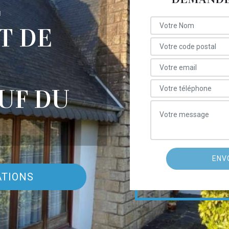
E
T DE
UF DU
ATIONS