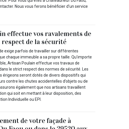
ance. Pour vous qui êtes à Chateauneuf Du Faou,
ntacter. Nous vous ferons bénéficier d’un service
in effectue vos ravalements de
 respect de la sécurité
 exige parfois de travailler sur différentes
ue chaque immeuble a sa propre taille. Qu’importe
uble, Artisan Poulain effectue vos travaux de
ans le strict respect des normes de sécurité. Les
érigeons seront dotés de divers dispositifs qui
rs contre les chutes accidentelles d’objets ou de
ssurons également que nos artisans travaillent
ion qui soit en mettant à leur disposition, des
on Individuelle ou EPI.
lement de votre façade à
Du Faou ou dans le 29520 aux