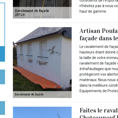
conscients de l’import
n’hésitez pas à nous co
haut de gamme.
Artisan Poula
façade dans le
Le ravalement de façade
hauteurs étant donné q
la taille de votre imme
ravalement de façade d
échafaudages que nous 
protègeront vos alentou
matériaux. Nous nous a
dans la meilleure condit
Equipements de Protecti
Faites le rava
Chateauneuf 