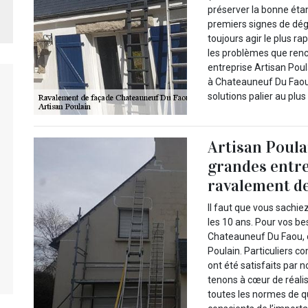
préserver la bonne étan
premiers signes de dég
toujours agir le plus r
les problèmes que renc
entreprise Artisan Poul
à Chateauneuf Du Faou 
solutions palier au plu
Artisan Poulai
grandes entre
ravalement de
Il faut que vous sachie
les 10 ans. Pour vos b
Chateauneuf Du Faou, c
Poulain. Particuliers 
ont été satisfaits par 
tenons à cœur de réali
toutes les normes de q