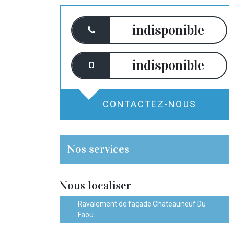
indisponible
indisponible
CONTACTEZ-NOUS
Nos services
Nous localiser
Ravalement de façade Chateauneuf Du
Faou