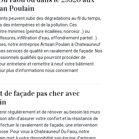
san Poulain
nts peuvent subir des dégradations au fil du temps,
s des intempéries et de la pollution. Ces
tre minimes (peinture écaillées, noirceur…) ou
issures, infiltration d’eau, effondrement partiel…).
mes, notre entreprise Artisan Poulain à Chateauneuf
es services de qualité en ravalement de façade. Nos
ssionnels qualifiés qui pourront procéder de
r entretenir et remettre à neuf votre bâtiment.
ur plus d’informations nous concernant.
 de façade pas cher avec
in
etenir régulièrement et de rénover au besoin les murs
son afin d’assurer votre confort et la résistance de
ffectuer le ravalement de façade, une intervention
pose. Pour vous à Chateauneuf Du Faou, notre
ain met à votre disponibilité son équipe d’artisans