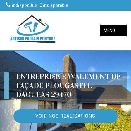
indisponible
indisponible
MENU
ENTREPRISE RAVALEMENT DE
FAÇADE PLOUGASTEL
DAOULAS 29470
VOIR NOS RÉALISATIONS