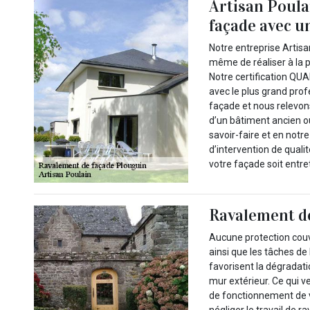
Artisan Poula
façade avec u
Notre entreprise Artisa
même de réaliser à la 
Notre certification QU
avec le plus grand pro
façade et nous relevons
d’un bâtiment ancien o
savoir-faire et en notr
d’intervention de quali
votre façade soit entre
Ravalement d
Aucune protection couv
ainsi que les tâches de 
favorisent la dégradati
mur extérieur. Ce qui ve
de fonctionnement de 
négliger le travail de 