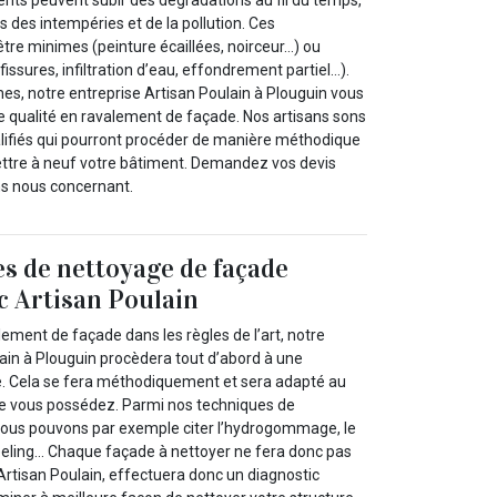
s des intempéries et de la pollution. Ces
tre minimes (peinture écaillées, noirceur…) ou
issures, infiltration d’eau, effondrement partiel…).
es, notre entreprise Artisan Poulain à Plouguin vous
e qualité en ravalement de façade. Nos artisans sons
lifiés qui pourront procéder de manière méthodique
ettre à neuf votre bâtiment. Demandez vos devis
ns nous concernant.
s de nettoyage de façade
c Artisan Poulain
ement de façade dans les règles de l’art, notre
lain à Plouguin procèdera tout d’abord à une
e. Cela se fera méthodiquement et sera adapté au
e vous possédez. Parmi nos techniques de
nous pouvons par exemple citer l’hydrogommage, le
eeling… Chaque façade à nettoyer ne fera donc pas
Artisan Poulain, effectuera donc un diagnostic