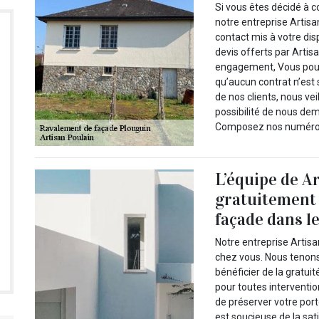
Si vous êtes décidé à c
notre entreprise Artisan
contact mis à votre dis
devis offerts par Artis
engagement, Vous pouv
qu’aucun contrat n’est
de nos clients, nous vei
possibilité de nous de
Composez nos numéros 
L’équipe de A
gratuitement 
façade dans l
Notre entreprise Artisa
chez vous. Nous tenons 
bénéficier de la gratui
pour toutes intervention
de préserver votre port
est soucieuse de la sati