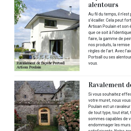
alentours
Au fil du temps, il n’es
s’écailler. Cela peut fo
Artisan Poulain et son 
que ce soit à l’identiq
faire, la gamme de pei
nos produits, la remise
règles de l’art. Avec l’
Portsall ou ses alentou
vous.
Ravalement de
Si vous souhaitez effe
votre muret, nous vous 
Poulain est un ravaleu
de tout type, tout état
sommes capables de vis
endommager les murs. L
satisfaisante. Notre zon