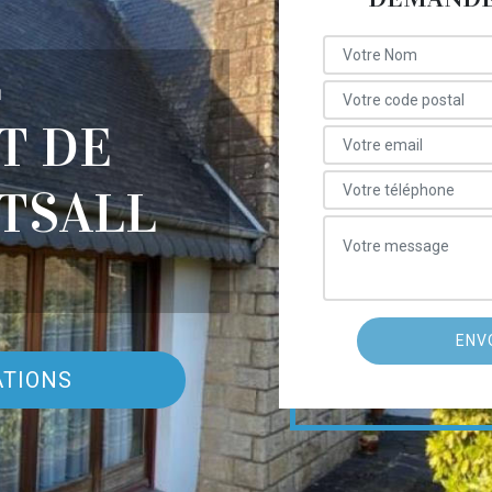
E
T DE
TSALL
ATIONS