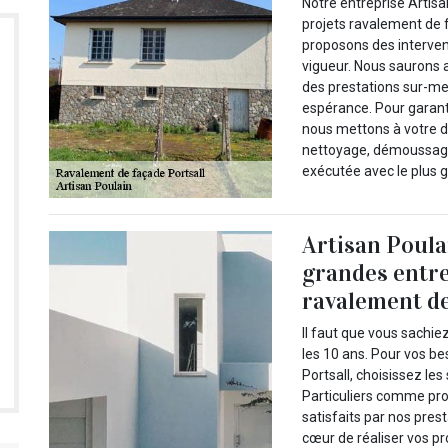
Notre entreprise Artisa
projets ravalement de f
proposons des interven
vigueur. Nous saurons 
des prestations sur-mes
espérance. Pour garanti
nous mettons à votre di
nettoyage, démoussage
exécutée avec le plus g
Artisan Poulai
grandes entre
ravalement de
Il faut que vous sachie
les 10 ans. Pour vos b
Portsall, choisissez les
Particuliers comme pro
satisfaits par nos pres
cœur de réaliser vos pr