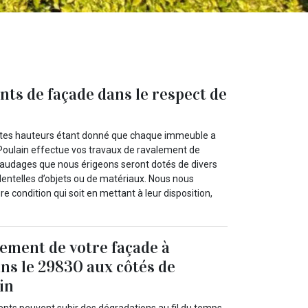
nts de façade dans le respect de
rentes hauteurs étant donné que chaque immeuble a
n Poulain effectue vos travaux de ravalement de
afaudages que nous érigeons seront dotés de divers
identelles d’objets ou de matériaux. Nous nous
e condition qui soit en mettant à leur disposition,
lement de votre façade à
ans le 29830 aux côtés de
in
nts peuvent subir des dégradations au fil du temps,