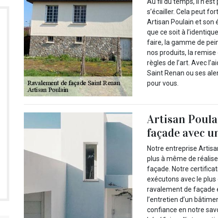
Au fil du temps, il n’es
s’écailler. Cela peut fo
Artisan Poulain et son 
que ce soit à l’identiq
faire, la gamme de pei
nos produits, la remise
règles de l’art. Avec l’
Saint Renan ou ses ale
pour vous.
Artisan Poula
façade avec u
Notre entreprise Artisa
plus à même de réalise
façade. Notre certific
exécutons avec le plus
ravalement de façade et
l’entretien d’un bâtim
confiance en notre savo