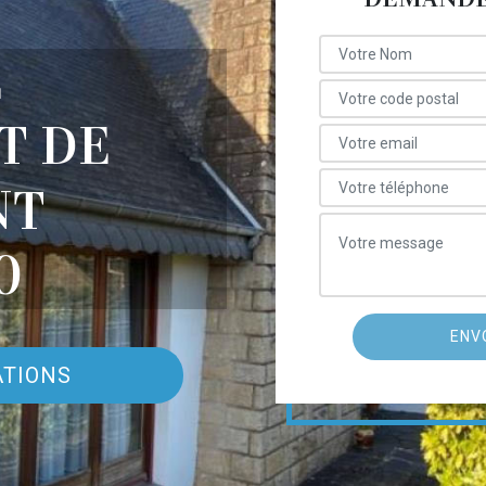
E
T DE
NT
0
ATIONS