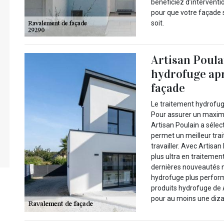
bénéficiez d’interventi
pour que votre façade s
soit.
Artisan Poula
hydrofuge apr
façade
Le traitement hydrofug
Pour assurer un maximu
Artisan Poulain a séle
permet un meilleur trai
travailler. Avec Artisa
plus ultra en traiteme
dernières nouveautés n
hydrofuge plus perform
produits hydrofuge de A
pour au moins une diza