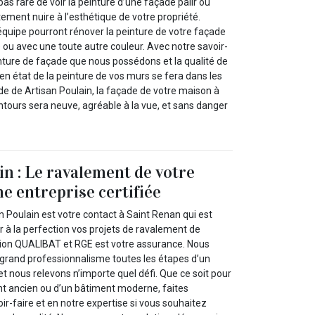
t pas rare de voir la peinture d’une façade pâlir ou
rtement nuire à l’esthétique de votre propriété.
équipe pourront rénover la peinture de votre façade
ue ou avec une toute autre couleur. Avec notre savoir-
nture de façade que nous possédons et la qualité de
 en état de la peinture de vos murs se fera dans les
aide de Artisan Poulain, la façade de votre maison à
ntours sera neuve, agréable à la vue, et sans danger
in : Le ravalement de votre
ne entreprise certifiée
n Poulain est votre contact à Saint Renan qui est
r à la perfection vos projets de ravalement de
ation QUALIBAT et RGE est votre assurance. Nous
 grand professionnalisme toutes les étapes d’un
 nous relevons n’importe quel défi. Que ce soit pour
ent ancien ou d’un bâtiment moderne, faites
ir-faire et en notre expertise si vous souhaitez