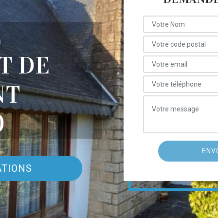
E
T DE
NT
0
ATIONS