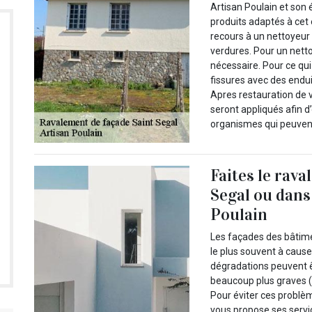
Artisan Poulain et son
produits adaptés à cet 
recours à un nettoyeur 
verdures. Pour un nettoy
nécessaire. Pour ce qui
fissures avec des enduit
Apres restauration de 
seront appliqués afin d
organismes qui peuvent
Faites le rava
Segal ou dans
Poulain
Les façades des bâtime
le plus souvent à cause
dégradations peuvent ê
beaucoup plus graves (f
Pour éviter ces problèm
vous propose ses servi