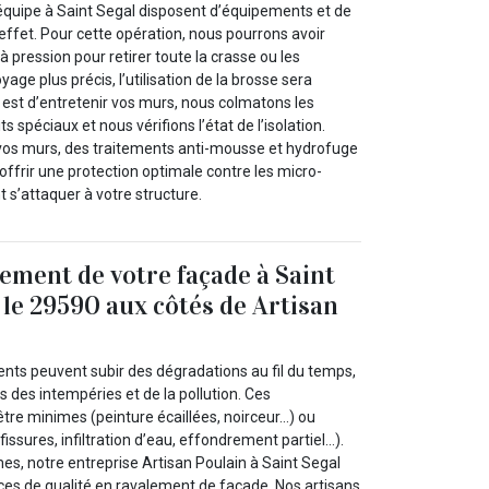
 équipe à Saint Segal disposent d’équipements et de
effet. Pour cette opération, nous pourrons avoir
à pression pour retirer toute la crasse ou les
age plus précis, l’utilisation de la brosse sera
 est d’entretenir vos murs, nous colmatons les
s spéciaux et nous vérifions l’état de l’isolation.
vos murs, des traitements anti-mousse et hydrofuge
’offrir une protection optimale contre les micro-
 s’attaquer à votre structure.
lement de votre façade à Saint
 le 29590 aux côtés de Artisan
nts peuvent subir des dégradations au fil du temps,
s des intempéries et de la pollution. Ces
tre minimes (peinture écaillées, noirceur…) ou
issures, infiltration d’eau, effondrement partiel…).
es, notre entreprise Artisan Poulain à Saint Segal
ces de qualité en ravalement de façade. Nos artisans