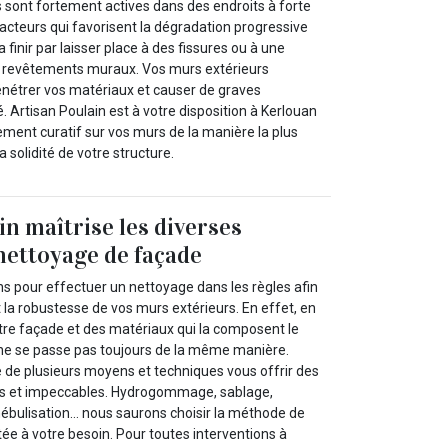
s sont fortement actives dans des endroits à forte
acteurs qui favorisent la dégradation progressive
 finir par laisser place à des fissures ou à une
s revêtements muraux. Vos murs extérieurs
pénétrer vos matériaux et causer de graves
 Artisan Poulain est à votre disposition à Kerlouan
ement curatif sur vos murs de la manière la plus
a solidité de votre structure.
in maîtrise les diverses
nettoyage de façade
ions pour effectuer un nettoyage dans les règles afin
t la robustesse de vos murs extérieurs. En effet, en
otre façade et des matériaux qui la composent le
ne se passe pas toujours de la même manière.
e de plusieurs moyens et techniques vous offrir des
es et impeccables. Hydrogommage, sablage,
nébulisation… nous saurons choisir la méthode de
ée à votre besoin. Pour toutes interventions à