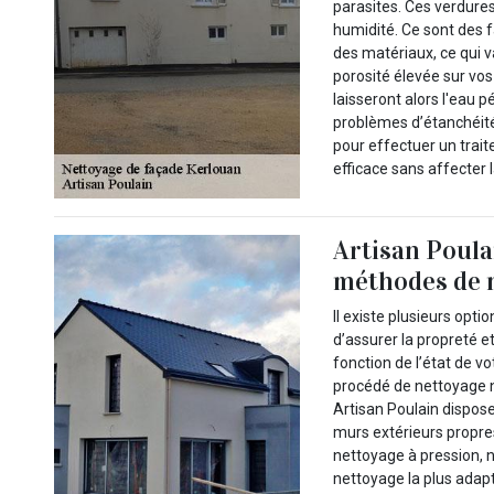
parasites. Ces verdure
humidité. Ce sont des f
des matériaux, ce qui va
porosité élevée sur vo
laisseront alors l'eau 
problèmes d’étanchéité.
pour effectuer un trait
efficace sans affecter l
Artisan Poula
méthodes de 
Il existe plusieurs opt
d’assurer la propreté e
fonction de l’état de v
procédé de nettoyage 
Artisan Poulain dispos
murs extérieurs propr
nettoyage à pression, 
nettoyage la plus adapt