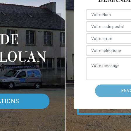
E
 DE
RLOUAN
ATIONS