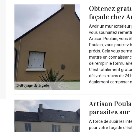
Obtenez gratu
façade chez A
Avoir un mur extérieur p
vous souhaitez remettr
Artisan Poulain, vous ê
Poulain, vous pourrez b
précis. Cela vous perm
mettre en connaissance d
de remplir le formulaire
C'est totalement gratu
délivrées moins de 24
également composer no
Artisan Poula
parasites sur
A force de subir les int
pour votre façade d'éc