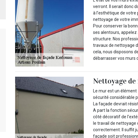
verront. Il serait donc
à l’esthétique de votre 
nettoyage de votre imm
Pour conserver la bon
ses alentours, appelez 
structure. Nos profess
travaux de nettoyage d
cela, nous disposons de
débarrasser vos murs d
Nettoyage de 
Le mur est un élément e
sécurité considérable p
La façade devrait résis
A part la fonction sécur
côté décoratif de l’ext
le travail de nettoyage
correctement. Il suffit 
façade soit professionn