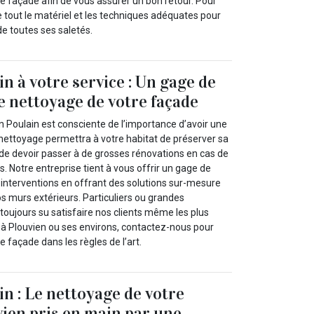
e façade afin de vous assurer un bon retour. Pour
 tout le matériel et les techniques adéquates pour
e toutes ses saletés.
n à votre service : Un gage de
le nettoyage de votre façade
n Poulain est consciente de l’importance d’avoir une
nettoyage permettra à votre habitat de préserver sa
 de devoir passer à de grosses rénovations en cas de
 Notre entreprise tient à vous offrir un gage de
 interventions en offrant des solutions sur-mesure
s murs extérieurs. Particuliers ou grandes
toujours su satisfaire nos clients même les plus
s à Plouvien ou ses environs, contactez-nous pour
 façade dans les règles de l’art.
in : Le nettoyage de votre
vien pris en main par une