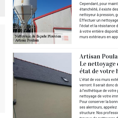
Cependant, pour mainten
étanchéité, il existe d
nettoyeur à pression,
Effectuer un nettoyage
l’éclat et la résistance
à votre entière disponib
murs extérieurs en app
Artisan Poulai
Le nettoyage 
état de votre 
L’état de vos murs exté
verront. Il serait donc
à l’esthétique de votre 
nettoyage de votre imm
Pour conserver la bon
ses alentours, appelez 
structure. Nos profess