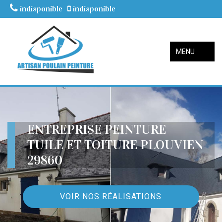
indisponible
indisponible
MENU
ENTREPRISE PEINTURE
TUILE ET TOITURE PLOUVIEN
29860
VOIR NOS RÉALISATIONS