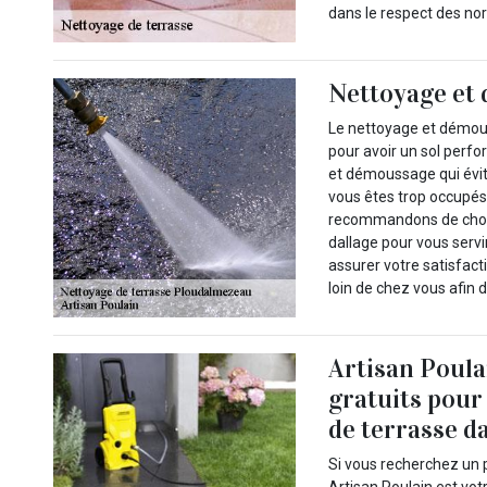
dans le respect des no
Nettoyage et
Le nettoyage et démous
pour avoir un sol perfo
et démoussage qui évite
vous êtes trop occupés
recommandons de chois
dallage pour vous servir
assurer votre satisfac
loin de chez vous afin 
Artisan Poula
gratuits pour
de terrasse d
Si vous recherchez un 
Artisan Poulain est vot