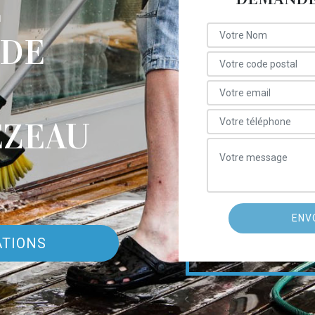
E
 DE
ZEAU
ATIONS