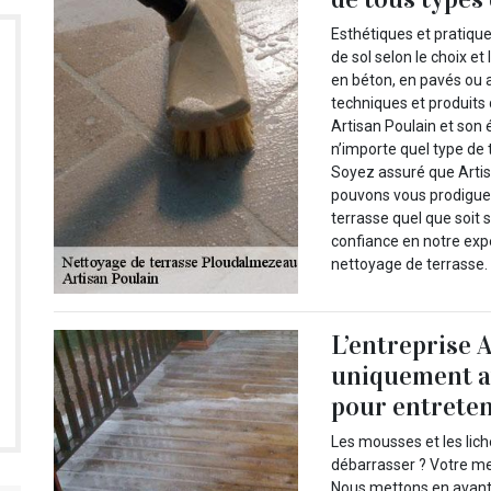
Esthétiques et pratiqu
de sol selon le choix e
en béton, en pavés ou a
techniques et produits 
Artisan Poulain et son 
n’importe quel type de
Soyez assuré que Artis
pouvons vous prodiguer 
terrasse quel que soit
confiance en notre expe
nettoyage de terrasse.
L’entreprise A
uniquement av
pour entreten
Les mousses et les lich
débarrasser ? Votre me
Nous mettons en avant 