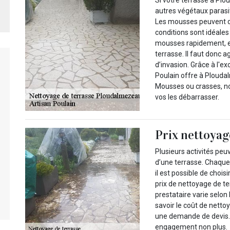
autres végétaux parasit
Les mousses peuvent de
conditions sont idéales 
mousses rapidement, el
terrasse. Il faut donc a
d’invasion. Grâce à l'e
Poulain offre à Ploudal
Mousses ou crasses, no
vos les débarrasser.
Prix nettoyag
Plusieurs activités peu
d’une terrasse. Chaque 
il est possible de choi
prix de nettoyage de ter
prestataire varie selon
savoir le coût de nettoy
une demande de devis. C
engagement non plus.