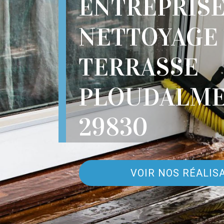
ENTREPRIS
NETTOYAGE
TERRASSE
PLOUDALME
29830
VOIR NOS RÉALIS