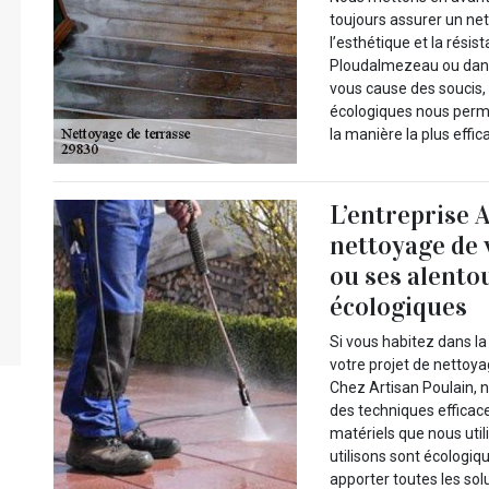
toujours assurer un ne
l’esthétique et la résis
Ploudalmezeau ou dans 
vous cause des soucis
écologiques nous perm
la manière la plus effic
L’entreprise A
nettoyage de 
ou ses alento
écologiques
Si vous habitez dans l
votre projet de nettoya
Chez Artisan Poulain, 
des techniques efficace
matériels que nous uti
utilisons sont écologi
apporter toutes les so