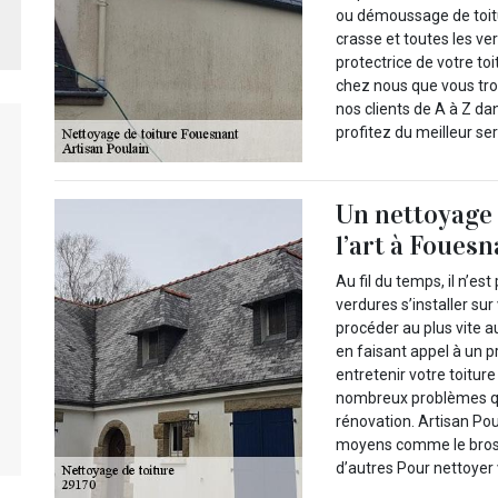
ou démoussage de toitu
crasse et toutes les ve
protectrice de votre toi
chez nous que vous tr
nos clients de A à Z dan
profitez du meilleur se
Un nettoyage 
l’art à Foues
Au fil du temps, il n’es
verdures s’installer su
procéder au plus vite au
en faisant appel à un 
entretenir votre toitur
nombreux problèmes qui
rénovation. Artisan Pou
moyens comme le brossa
d’autres Pour nettoyer v