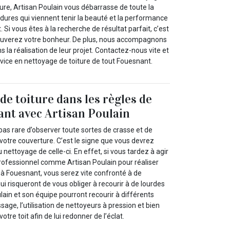
re, Artisan Poulain vous débarrasse de toute la
rdures qui viennent tenir la beauté et la performance
t. Si vous êtes à la recherche de résultat parfait, c’est
ouverez votre bonheur. De plus, nous accompagnons
s la réalisation de leur projet. Contactez-nous vite et
rvice en nettoyage de toiture de tout Fouesnant.
de toiture dans les règles de
nant avec Artisan Poulain
t pas rare d’observer toute sortes de crasse et de
r votre couverture. C’est le signe que vous devrez
 nettoyage de celle-ci. En effet, si vous tardez à agir
professionnel comme Artisan Poulain pour réaliser
e à Fouesnant, vous serez vite confronté à de
 risqueront de vous obliger à recourir à de lourdes
lain et son équipe pourront recourir à différents
ge, l’utilisation de nettoyeurs à pression et bien
otre toit afin de lui redonner de l’éclat.