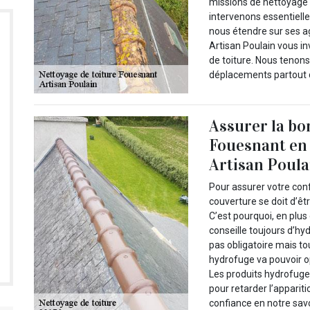
missions de nettoyage 
intervenons essentiel
nous étendre sur ses a
Artisan Poulain vous in
de toiture. Nous tenon
déplacements partout 
Assurer la bo
Fouesnant en
Artisan Poula
Pour assurer votre conf
couverture se doit d’êt
C’est pourquoi, en plus
conseille toujours d’hy
pas obligatoire mais to
hydrofuge va pouvoir op
Les produits hydrofuges
pour retarder l’apparit
confiance en notre savo