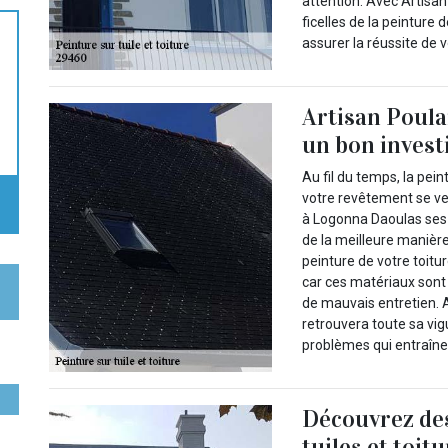
attention. Avec Artisan
ficelles de la peinture 
assurer la réussite de v
Artisan Poulai
un bon inves
Au fil du temps, la pein
votre revêtement se ver
à Logonna Daoulas ses 
de la meilleure manière
peinture de votre toitu
car ces matériaux sont
de mauvais entretien. A
retrouvera toute sa vig
problèmes qui entraîne
Découvrez des
tuiles et toi