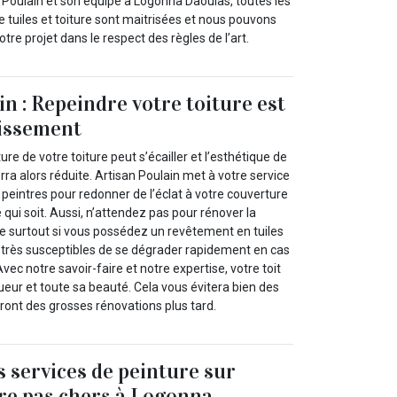
 Poulain et son équipe à Logonna Daoulas, toutes les
de tuiles et toiture sont maitrisées et nous pouvons
otre projet dans le respect des règles de l’art.
n : Repeindre votre toiture est
tissement
ture de votre toiture peut s’écailler et l’esthétique de
ra alors réduite. Artisan Poulain met à votre service
peintres pour redonner de l’éclat à votre couverture
 qui soit. Aussi, n’attendez pas pour rénover la
re surtout si vous possédez un revêtement en tuiles
 très susceptibles de se dégrader rapidement en cas
vec notre savoir-faire et notre expertise, votre toit
ueur et toute sa beauté. Cela vous évitera bien des
ront des grosses rénovations plus tard.
 services de peinture sur
ture pas chers à Logonna