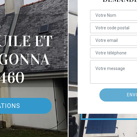
E
UILE ET
OGONNA
460
ATIONS