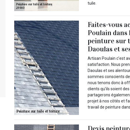
tuile.
Faites-vous a
Poulain dans l
peinture sur 
Daoulas et se
Artisan Poulain c’est a
satisfaction. Nous pre
Daoulas et ses alentou
sommes conscients de l
nous tenons donc à of
clients qu’ils soient de
partagerons également 
projet à nos côtés et fa
travail de peinture dans
Devis peinture