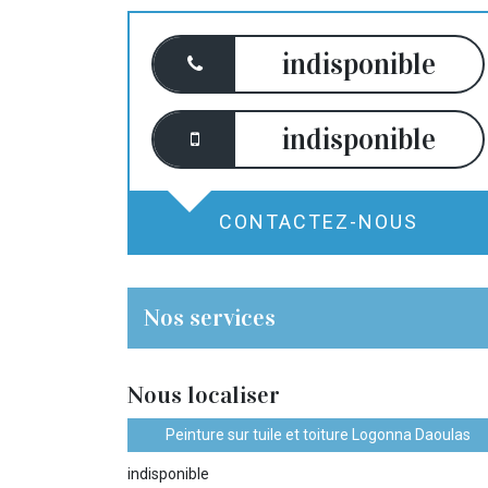
indisponible
indisponible
CONTACTEZ-NOUS
Nos services
Nous localiser
Peinture sur tuile et toiture Logonna Daoulas
indisponible