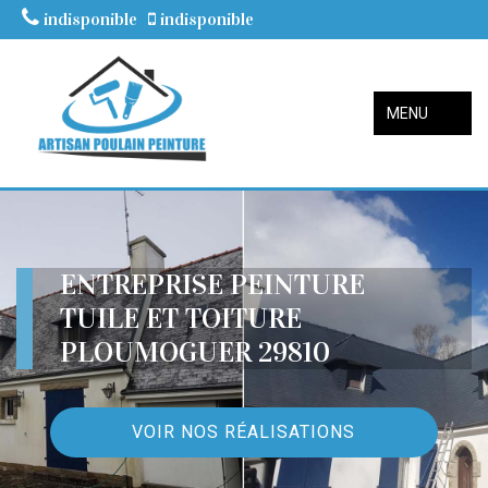
indisponible
indisponible
MENU
ENTREPRISE PEINTURE
TUILE ET TOITURE
PLOUMOGUER 29810
VOIR NOS RÉALISATIONS