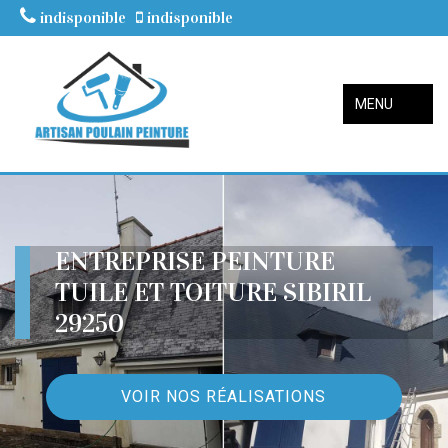
indisponible
indisponible
MENU
ENTREPRISE PEINTURE
TUILE ET TOITURE SIBIRIL
29250
VOIR NOS RÉALISATIONS