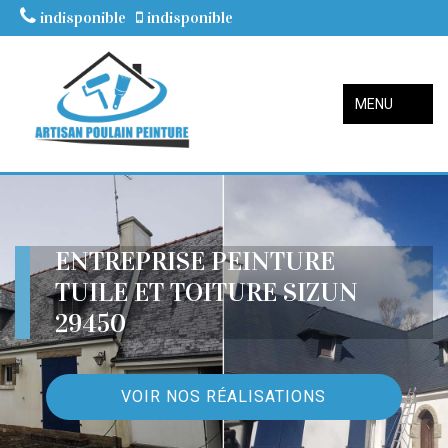
indisponible
indisponible
MENU
ENTREPRISE PEINTURE
TUILE ET TOITURE SIZUN
29450
VOIR NOS RÉALISATIONS