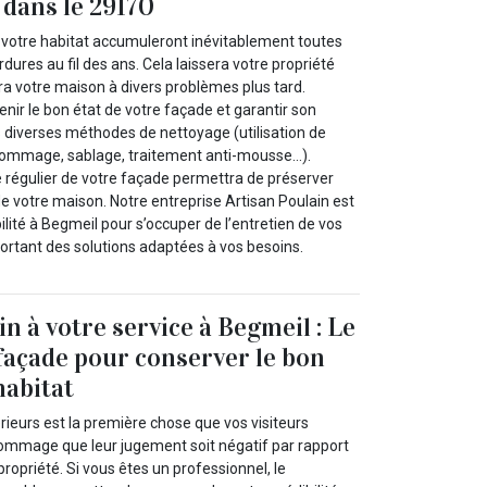
 dans le 29170
 votre habitat accumuleront inévitablement toutes
dures au fil des ans. Cela laissera votre propriété
ra votre maison à divers problèmes plus tard.
ir le bon état de votre façade et garantir son
es diverses méthodes de nettoyage (utilisation de
 gommage, sablage, traitement anti-mousse…).
 régulier de votre façade permettra de préserver
 de votre maison. Notre entreprise Artisan Poulain est
ilité à Begmeil pour s’occuper de l’entretien de vos
ortant des solutions adaptées à vos besoins.
n à votre service à Begmeil : Le
façade pour conserver le bon
habitat
rieurs est la première chose que vos visiteurs
 dommage que leur jugement soit négatif par rapport
propriété. Si vous êtes un professionnel, le