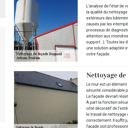
L’analyse de l’état de 
la qualité du nettoyage
extérieurs des bâtime
causés par les intempér
processus de diagnosti
attention aux moindres d
support…). Toutes les d
une solution adaptée et
votre façade.
Nettoyage de 
Le mur est un élément e
sécurité considérable p
La façade devrait résis
A part la fonction sécur
côté décoratif de l’ext
le travail de nettoyage
correctement. Il suffit 
façade soit professionn