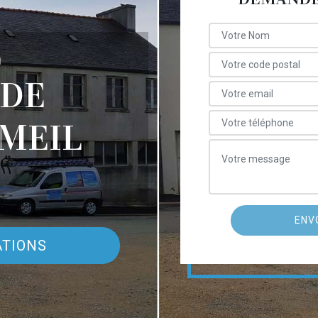
E
 DE
MEIL
ATIONS